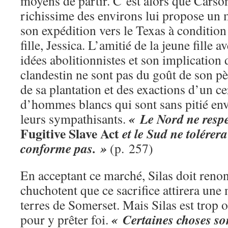
moyens de partir. C’est alors que Cars
richissime des environs lui propose un m
son expédition vers le Texas à condition
fille, Jessica. L’amitié de la jeune fille a
idées abolitionnistes et son implication
clandestin ne sont pas du goût de son pè
de sa plantation et des exactions d’un c
d’hommes blancs qui sont sans pitié enve
« Le Nord ne respe
leurs sympathisants.
Fugitive Slave Act
et le Sud ne tolérera
conforme pas. »
(p. 257)
En acceptant ce marché, Silas doit reno
chuchotent que ce sacrifice attirera une 
terres de Somerset. Mais Silas est trop 
« Certaines choses so
pour y prêter foi.