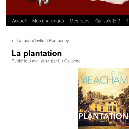
Aller
Accueil
Mes challenges
Mes listes
Qui suis-je ?
T
au
←
La mort s’invite à Pemberley
contenu
La plantation
Publié le
9 avril 2014
par
Lili Galipette