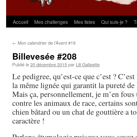
Aller
Accueil
Mes challenges
Mes listes
Qui suis-je ?
T
au
←
Mon calendrier de l’Avent #19
contenu
Billevesée #208
Publié le
20 décembre 2015
par
Lili Galipette
Le pedigree, qu’est-ce que c’est ? C’est l
la même lignée qui garantit la pureté de 
Mais ça, personnellement, je m’en fous u
contre les animaux de race, certains son
chien bâtard ou un chat de gouttière a 
caractère !
Parlons étymologie puisque vous savez 