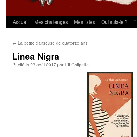
Aller
Accueil
Mes challenges
Mes listes
Qui suis-je ?
T
au
←
La petite danseuse de quatorze ans
contenu
Linea Nigra
Publié le
23 août 2017
par
Lili Galipette