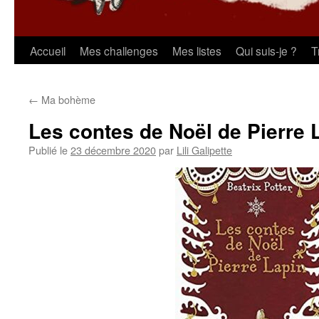
Aller
Accueil
Mes challenges
Mes listes
Qui suis-je ?
T
au
←
Ma bohème
contenu
Les contes de Noël de Pierre 
Publié le
23 décembre 2020
par
Lili Galipette