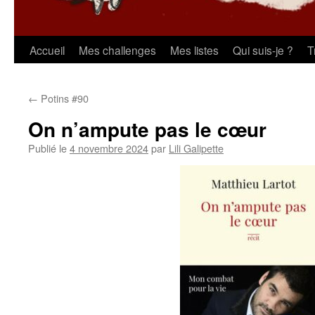
Aller
Accueil
Mes challenges
Mes listes
Qui suis-je ?
T
au
←
Potins #90
contenu
On n’ampute pas le cœur
Publié le
4 novembre 2024
par
Lili Galipette