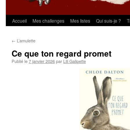
Aller
Accueil
Mes challenges
Mes listes
Qui suis-je ?
T
au
←
L’amulette
contenu
Ce que ton regard promet
Publié le
7 janvier 2026
par
Lili Galipette