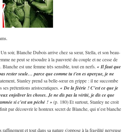
ams.
 Un soir, Blanche Dubois arrive chez sa sœur, Stella, et son beau-
emme ne peut se résoudre à la pauvreté du couple et ne cesse de
e. Blanche est une femme très sensible, tout en nerfs.
« Il faut que
 pas rester seule… parce que comme tu t’en es aperçue, je ne
tement, Stanley prend sa belle-sœur en grippe : il ne succombe
 ses prétentions aristocratiques.
« De la féérie ! C’est ce que je
x enjoliver les choses. Je ne dis pas la vérité, je dis ce que
 damnée si c’est un péché ! »
(p. 180) Et surtout, Stanley ne croit
t finit par découvrir le honteux secret de Blanche, qui n’est blanche
 raffinement et tout dans sa nature s’oppose à la fragilité nerveuse