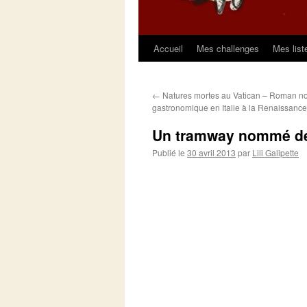
Accueil
Mes challenges
Mes list
Aller
au
←
Natures mortes au Vatican – Roman noi
contenu
gastronomique en Italie à la Renaissance
Un tramway nommé dé
Publié le
30 avril 2013
par
Lili Galipette