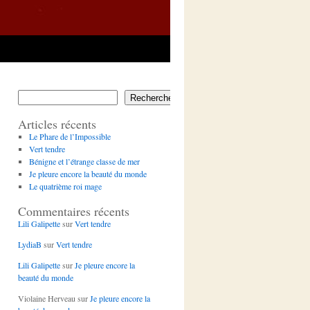
Rechercher
Articles récents
Le Phare de l’Impossible
Vert tendre
Bénigne et l’étrange classe de mer
Je pleure encore la beauté du monde
Le quatrième roi mage
Commentaires récents
Lili Galipette
sur
Vert tendre
LydiaB
sur
Vert tendre
Lili Galipette
sur
Je pleure encore la
beauté du monde
Violaine Herveau
sur
Je pleure encore la