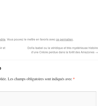
drie
. Vous pouvez le mettre en favoris avec
ce permalien
.
r et
Doña Isabel ou la véridique et très mystérieuse histoire
d’une Créole perdue dans la forêt des Amazones
→
e
*
liée.
Les champs obligatoires sont indiqués avec