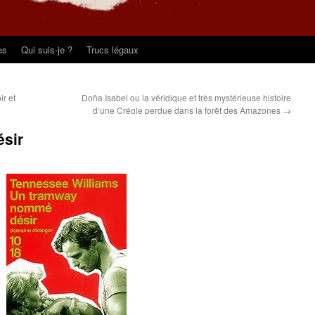
es
Qui suis-je ?
Trucs légaux
r et
Doña Isabel ou la véridique et très mystérieuse histoire
d’une Créole perdue dans la forêt des Amazones
→
sir