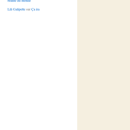
beauté du monde
Lili Galipette
sur
Ça ira