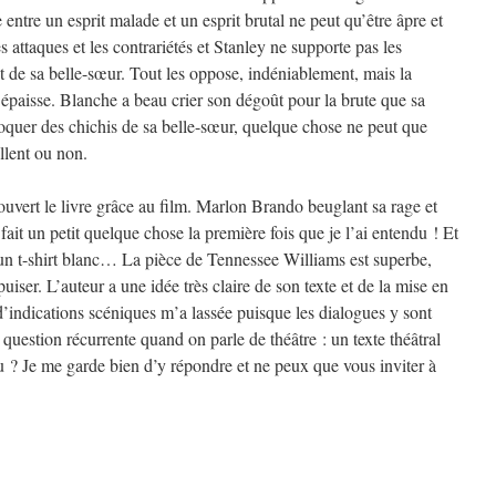
entre un esprit malade et un esprit brutal ne peut qu’être âpre et
 attaques et les contrariétés et Stanley ne supporte pas les
de sa belle-sœur. Tout les oppose, indéniablement, mais la
e épaisse. Blanche a beau crier son dégoût pour la brute que sa
quer des chichis de sa belle-sœur, quelque chose ne peut que
llent ou non.
ouvert le livre grâce au film. Marlon Brando beuglant sa rage et
ait un petit quelque chose la première fois que je l’ai entendu ! Et
r un t-shirt blanc… La pièce de Tennessee Williams est superbe,
puiser. L’auteur a une idée très claire de son texte et de la mise en
d’indications scéniques m’a lassée puisque les dialogues y sont
question récurrente quand on parle de théâtre : un texte théâtral
 vu ? Je me garde bien d’y répondre et ne peux que vous inviter à