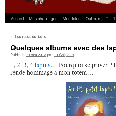
Aller
Accueil
Mes challenges
Mes listes
Qui suis-je ?
T
au
←
Les ruses du lièvre
contenu
Quelques albums avec des la
Publié le
20 mai 2013
par
Lili Galipette
1, 2, 3, 4
lapins
… Pourquoi se priver ? Et
rende hommage à mon totem…