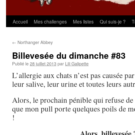
Aller
Accueil
Mes challenges
Mes listes
Qui suis-je ?
T
au
←
Northanger Abbey
contenu
Billevesée du dimanche #83
Publié le
28 juillet 2013
par
Lili Galipette
L’allergie aux chats n’est pas causée par
leur salive, leur urine et toutes leurs aut
Alors, le prochain pénible qui refuse de 
que mon pull porte quelques poils de mon
!
Alors, billevesée 