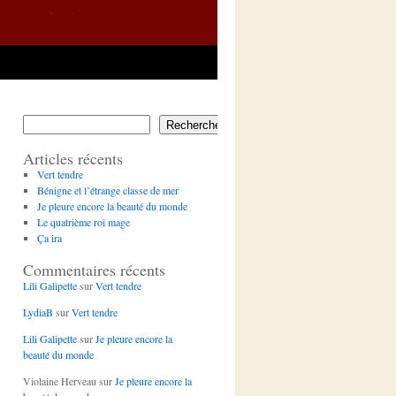
Rechercher
Articles récents
Vert tendre
Bénigne et l’étrange classe de mer
Je pleure encore la beauté du monde
Le quatrième roi mage
Ça ira
Commentaires récents
Lili Galipette
sur
Vert tendre
LydiaB
sur
Vert tendre
Lili Galipette
sur
Je pleure encore la
beauté du monde
Violaine Herveau
sur
Je pleure encore la