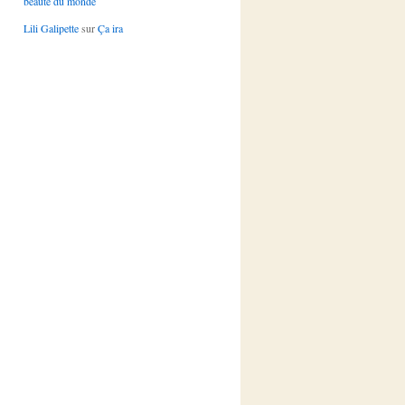
beauté du monde
Lili Galipette
sur
Ça ira