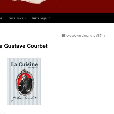
es
Qui suis-je ?
Trucs légaux
Billevesée du dimanche #87
→
de Gustave Courbet