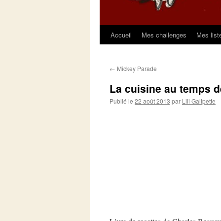
Accueil
Mes challenges
Mes list
Aller
au
←
Mickey Parade
contenu
La cuisine au temps 
Publié le
22 août 2013
par
Lili Galipette