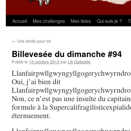
Aller
Accueil
Mes challenges
Mes listes
Qui suis-je ?
T
au
←
Une étoile pour toi
contenu
Billevesée du dimanche #94
Publié le
13 octobre 2013
par
Lili Galipette
Llanfairpwllgwyngyllgogerychwyrndrob
Oui, j’ai bien dit
Llanfairpwllgwyngyllgogerychwyrndrob
Non, ce n’est pas une insulte du capitai
formule à la Supercalifragilisticexpialid
éternuement.
Llanfairpwllgwyngyllgogerychwyrndrob