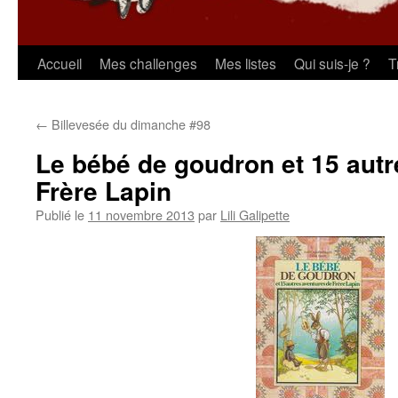
Aller
Accueil
Mes challenges
Mes listes
Qui suis-je ?
T
au
←
Billevesée du dimanche #98
contenu
Le bébé de goudron et 15 autr
Frère Lapin
Publié le
11 novembre 2013
par
Lili Galipette