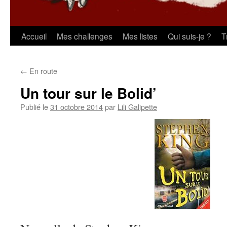
Aller
Accueil
Mes challenges
Mes listes
Qui suis-je ?
T
au
←
En route
contenu
Un tour sur le Bolid’
Publié le
31 octobre 2014
par
Lili Galipette