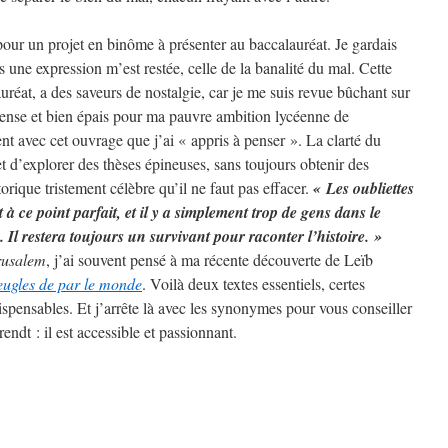
 pour un projet en binôme à présenter au baccalauréat. Je gardais
s une expression m’est restée, celle de la banalité du mal. Cette
uréat, a des saveurs de nostalgie, car je me suis revue bûchant sur
 dense et bien épais pour ma pauvre ambition lycéenne de
nt avec cet ouvrage que j’ai « appris à penser ». La clarté du
 d’explorer des thèses épineuses, sans toujours obtenir des
torique tristement célèbre qu’il ne faut pas effacer.
« Les oubliettes
à ce point parfait, et il y a simplement trop de gens dans le
 Il restera toujours un survivant pour raconter l’histoire. »
rusalem
, j’ai souvent pensé à ma récente découverte de Leïb
eugles de par le monde
. Voilà deux textes essentiels, certes
ispensables. Et j’arrête là avec les synonymes pour vous conseiller
ndt : il est accessible et passionnant.