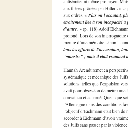
antisémite, ni même pro-aryen. Mais
aux thèses prônées par Hitler : incap
aux ordres.
« Plus on l’écoutait, pl
étroitement liée à son incapacité 
d’autre. »
(p. 118) Adolf Eichmann 
profond. Lors de son interrogatoire e
montre d’une mémoire, sinon lacunai
tous les efforts de l’accusation, t
“monstre” ; mais il était vraiment 
Hannah Arendt remet en perspective 
systématique et mécanique des Juifs
solutions, telles que l’expulsion ve
avait pour obsession de mettre une te
convaincu et acharné. Quels que soien
l’Allemagne dans des conditions favo
l’objectif d’Eichmann était bien de
accorder à Eichmann d’avoir vraiment
des Juifs sans passer par la violenc