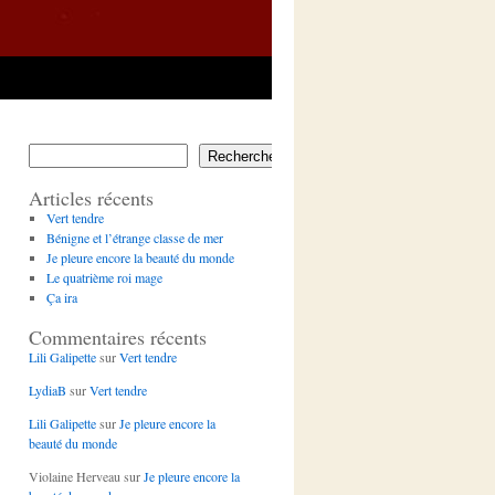
Rechercher
Articles récents
Vert tendre
Bénigne et l’étrange classe de mer
Je pleure encore la beauté du monde
Le quatrième roi mage
Ça ira
Commentaires récents
Lili Galipette
sur
Vert tendre
LydiaB
sur
Vert tendre
Lili Galipette
sur
Je pleure encore la
beauté du monde
Violaine Herveau
sur
Je pleure encore la