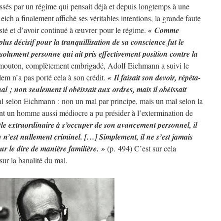
aissés par un régime qui pensait déjà et depuis longtemps à une
eich a finalement affiché ses véritables intentions, la grande faute
sté et d’avoir continué à œuvrer pour le régime.
« Comme
lus décisif pour la tranquillisation de sa conscience fut le
bsolument personne qui ait pris effectivement position contre la
mouton, complètement embrigadé, Adolf Eichmann a suivi le
em n’a pas porté cela à son crédit.
« Il faisait son devoir, répéta-
bunal ; non seulement il obéissait aux ordres, mais il obéissait
al selon Eichmann : non un mal par principe, mais un mal selon la
ent un homme aussi médiocre a pu présider à l’extermination de
èle extraordinaire à s’occuper de son avancement personnel, il
e n’est nullement criminel. […] Simplement, il ne s’est jamais
ur le dire de manière familière. »
(p. 494) C’est sur cela
ur la banalité du mal.