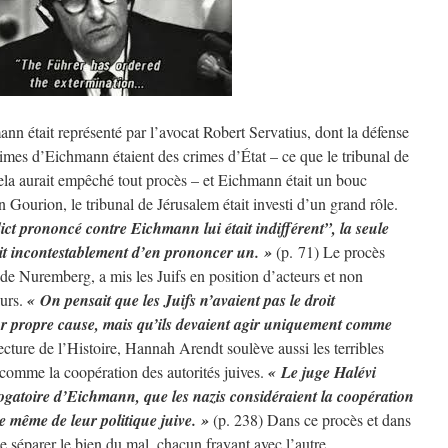
nn était représenté par l’avocat Robert Servatius, dont la défense
crimes d’Eichmann étaient des crimes d’État – ce que le tribunal de
ela aurait empêché tout procès – et Eichmann était un bouc
 Gourion, le tribunal de Jérusalem était investi d’un grand rôle.
ict prononcé contre Eichmann lui était indifférent”, la seule
it incontestablement d’en prononcer un. »
(p. 71) Le procès
e Nuremberg, a mis les Juifs en position d’acteurs et non
eurs.
« On pensait que les Juifs n’avaient pas le droit
r propre cause, mais qu’ils devaient agir uniquement comme
ecture de l’Histoire, Hannah Arendt soulève aussi les terribles
, comme la coopération des autorités juives.
« Le juge Halévi
rrogatoire d’Eichmann, que les nazis considéraient la coopération
e même de leur politique juive. »
(p. 238) Dans ce procès et dans
 de séparer le bien du mal, chacun frayant avec l’autre.