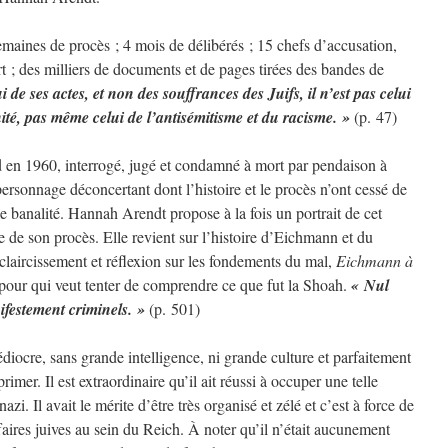
aines de procès ; 4 mois de délibérés ; 15 chefs d’accusation,
t ; des milliers de documents et de pages tirées des bandes de
i de ses actes, et non des souffrances des Juifs, il n’est pas celui
té, pas même celui de l’antisémitisme et du racisme. »
(p. 47)
 en 1960, interrogé, jugé et condamné à mort par pendaison à
rsonnage déconcertant dont l’histoire et le procès n’ont cessé de
le banalité. Hannah Arendt propose à la fois un portrait de cet
 de son procès. Elle revient sur l’histoire d’Eichmann et du
claircissement et réflexion sur les fondements du mal,
Eichmann à
pour qui veut tenter de comprendre ce que fut la Shoah.
« Nul
ifestement criminels. »
(p. 501)
cre, sans grande intelligence, ni grande culture et parfaitement
rimer. Il est extraordinaire qu’il ait réussi à occuper une telle
azi. Il avait le mérite d’être très organisé et zélé et c’est à force de
affaires juives au sein du Reich. À noter qu’il n’était aucunement