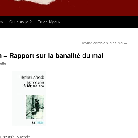
es
Qui suis-je ?
Trucs légaux
Devine combien je t’aime
→
– Rapport sur la banalité du mal
pette
d’Hannah Arendt.