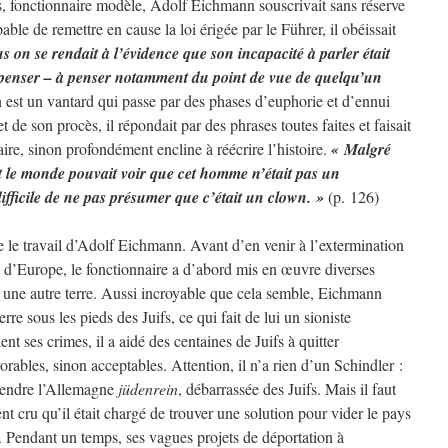
, fonctionnaire modèle, Adolf Eichmann souscrivait sans réserve
able de remettre en cause la loi érigée par le Führer, il obéissait
us on se rendait à l’évidence que son incapacité à parler était
à penser – à penser notamment du point de vue de quelqu’un
est un vantard qui passe par des phases d’euphorie et d’ennui
t de son procès, il répondait par des phrases toutes faites et faisait
re, sinon profondément encline à réécrire l’histoire.
« Malgré
out le monde pouvait voir que cet homme n’était pas un
difficile de ne pas présumer que c’était un clown. »
(p. 126)
le travail d’Adolf Eichmann. Avant d’en venir à l’extermination
 d’Europe, le fonctionnaire a d’abord mis en œuvre diverses
rs une autre terre. Aussi incroyable que cela semble, Eichmann
rre sous les pieds des Juifs, ce qui fait de lui un sioniste
t ses crimes, il a aidé des centaines de Juifs à quitter
rables, sinon acceptables. Attention, il n’a rien d’un Schindler :
 rendre l’Allemagne
jüdenrein
, débarrassée des Juifs. Mais il faut
 cru qu’il était chargé de trouver une solution pour vider le pays
e. Pendant un temps, ses vagues projets de déportation à