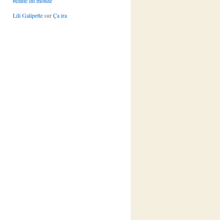
beauté du monde
Lili Galipette
sur
Ça ira