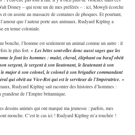
Walt Disney – qui reste un de mes préférés – : ici, Mowgli écorche
s et on assiste au massacre de centaines de phoques. Et pourtant,
nt l’amour que l’auteur porte aux animaux. Rudyard Kipling a
e en tenue coloniale.
leur bouche, l’homme est seulement un animal comme un autre : il
fois le plus fort.
« Les bêtes sont-elles donc aussi sages que les
mme le font les hommes : mulet, cheval, éléphant ou bœuf obéit
on sergent, le sergent à son lieutenant, le lieutenant à son
r, le major à son colonel, le colonel à son brigadier commandant
éral qui obéit au Vice-Roi qui est le serviteur de l’Impératrice. »
nimaux, Rudyard Kipling sait raconter des histoires d’hommes :
 la grandeur de l’Empire britannique.
 les dessins animés qui ont marqué ma jeunesse : parfois, mes
 sont mouche. C’est le cas ici ! Rudyard Kipling m’a touchée !