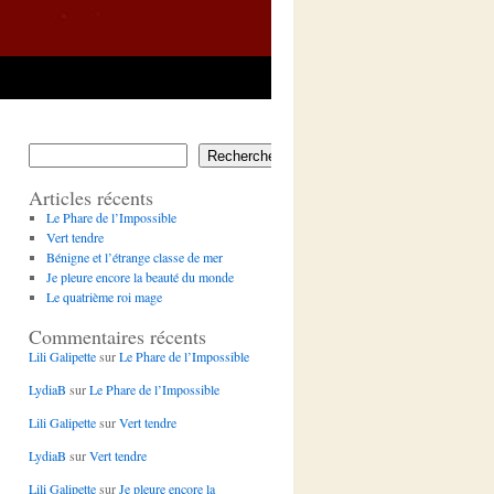
Rechercher
Articles récents
Le Phare de l’Impossible
Vert tendre
Bénigne et l’étrange classe de mer
Je pleure encore la beauté du monde
Le quatrième roi mage
Commentaires récents
Lili Galipette
sur
Le Phare de l’Impossible
LydiaB
sur
Le Phare de l’Impossible
Lili Galipette
sur
Vert tendre
LydiaB
sur
Vert tendre
Lili Galipette
sur
Je pleure encore la