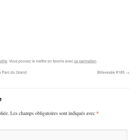
drie
. Vous pouvez le mettre en favoris avec
ce permalien
.
u Parc du Grand
Billevesée #185
→
e
*
liée.
Les champs obligatoires sont indiqués avec