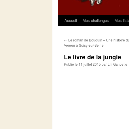
Accueil
Mes challenges
Mes list
Aller
au
←
Le roman de Bouquin – Une histoire d
contenu
Veneur à Soisy-sur-Seine
Le livre de la jungle
Publié le
11 juillet 2015
par
Lili Galipette