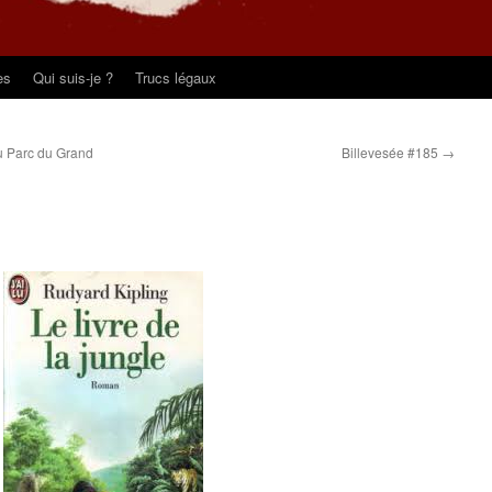
es
Qui suis-je ?
Trucs légaux
u Parc du Grand
Billevesée #185
→