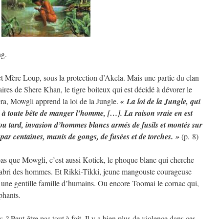
ng.
et Mère Loup, sous la protection d’Akela. Mais une partie du clan
ffaires de Shere Khan, le tigre boiteux qui est décidé à dévorer le
a, Mowgli apprend la loi de la Jungle.
« La loi de la Jungle, qui
 à toute bête de manger l’homme, […]. La raison vraie en est
ou tard, invasion d’hommes blancs armés de fusils et montés sur
par centaines, munis de gongs, de fusées et de torches. »
(p. 8)
 pas que Mowgli, c’est aussi Kotick, le phoque blanc qui cherche
l’abri des hommes. Et Rikki-Tikki, jeune mangouste courageuse
 une gentille famille d’humains. Ou encore Toomai le cornac qui,
éphants.
s ? Peut-être pas tout à fait. Il y a bien plus de violence dans ces