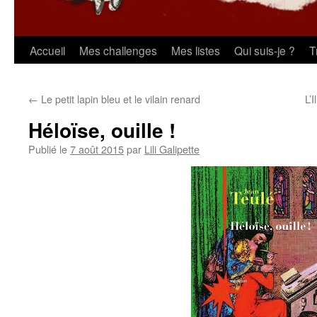
Aller
Accueil
Mes challenges
Mes listes
Qui suis-je ?
T
au
←
Le petit lapin bleu et le vilain renard
L’
contenu
Héloïse, ouille !
Publié le
7 août 2015
par
Lili Galipette