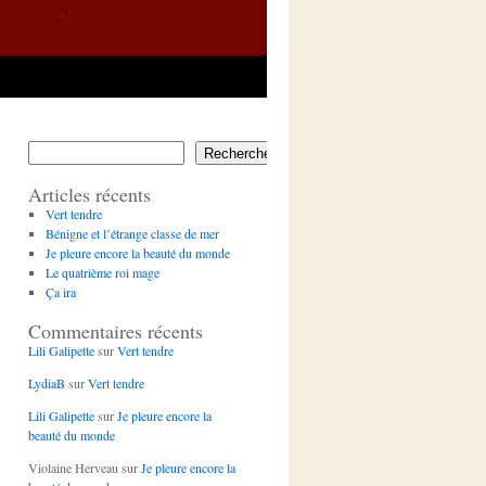
Rechercher
Articles récents
Vert tendre
Bénigne et l’étrange classe de mer
Je pleure encore la beauté du monde
Le quatrième roi mage
Ça ira
Commentaires récents
Lili Galipette
sur
Vert tendre
LydiaB
sur
Vert tendre
Lili Galipette
sur
Je pleure encore la
beauté du monde
Violaine Herveau
sur
Je pleure encore la