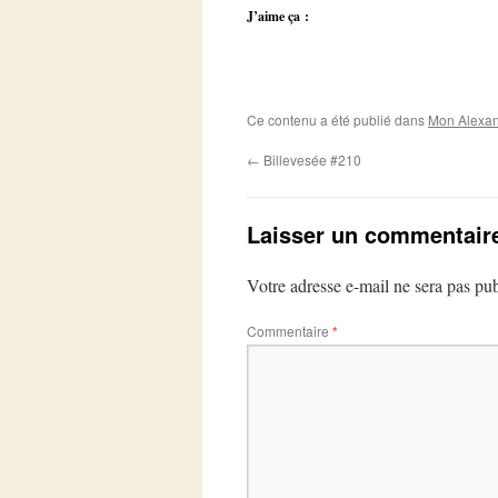
J’aime ça :
Ce contenu a été publié dans
Mon Alexan
←
Billevesée #210
Laisser un commentair
Votre adresse e-mail ne sera pas pub
Commentaire
*