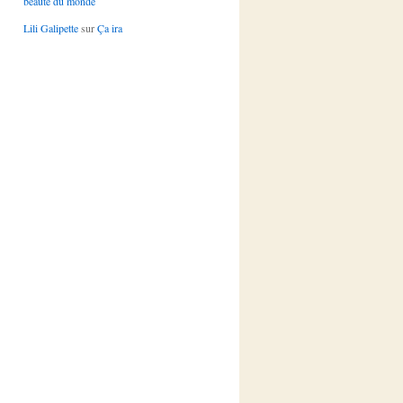
beauté du monde
Lili Galipette
sur
Ça ira