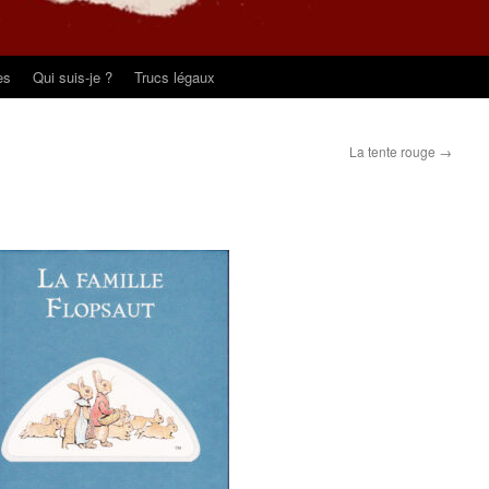
es
Qui suis-je ?
Trucs légaux
La tente rouge
→