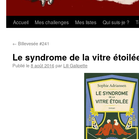
Aller
Accueil
Mes challenges
Mes listes
Qui suis-je ?
T
au
←
Billevesée #241
contenu
Le syndrome de la vitre étoilé
Publié le
8 août 2016
par
Lili Galipette