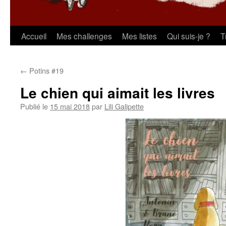
Aller
Accueil
Mes challenges
Mes listes
Qui suis-je ?
T
au
←
Potins #19
contenu
Le chien qui aimait les livres
Publié le
15 mai 2018
par
Lili Galipette