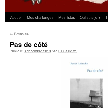
Aller
Accueil
Mes challenges
Mes listes
Qui suis-je ?
T
au
←
Potins #48
contenu
Pas de côté
Publié le
3 décembre 2018
par
Lili Galipette