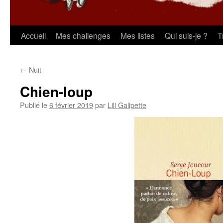
Aller
Accueil
Mes challenges
Mes listes
Qui suis-je ?
T
au
←
Nuit
contenu
Chien-loup
Publié le
6 février 2019
par
Lili Galipette