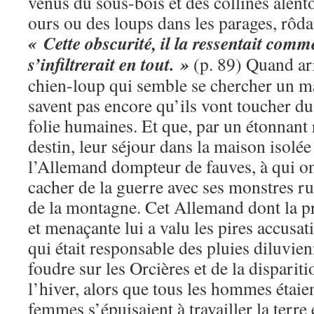
venus du sous-bois et des collines alento
ours ou des loups dans les parages, rôda
« Cette obscurité, il la ressentait com
s’infiltrerait en tout. »
(p. 89) Quand a
chien-loup qui semble se chercher un ma
savent pas encore qu’ils vont toucher du 
folie humaines. Et que, par un étonnant r
destin, leur séjour dans la maison isolée 
l’Allemand dompteur de fauves, à qui on
cacher de la guerre avec ses monstres ru
de la montagne. Cet Allemand dont la 
et menaçante lui a valu les pires accusati
qui était responsable des pluies diluvie
foudre sur les Orcières et de la disparit
l’hiver, alors que tous les hommes étaien
femmes s’épuisaient à travailler la terre 