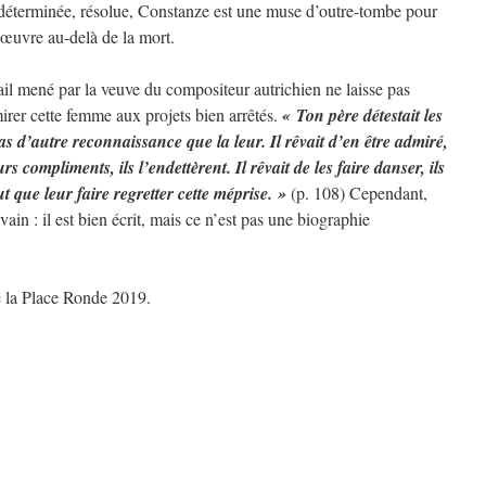
 déterminée, résolue, Constanze est une muse d’outre-tombe pour
n œuvre au-delà de la mort.
il mené par la veuve du compositeur autrichien ne laisse pas
irer cette femme aux projets bien arrêtés.
« Ton père détestait les
pas d’autre reconnaissance que la leur. Il rêvait d’en être admiré,
urs compliments, ils l’endettèrent. Il rêvait de les faire danser, ils
ut que leur faire regretter cette méprise. »
(p. 108) Cependant,
vain : il est bien écrit, mais ce n’est pas une biographie
e la Place Ronde 2019.