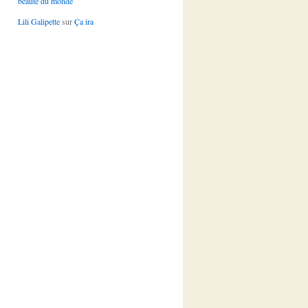
beauté du monde
Lili Galipette
sur
Ça ira