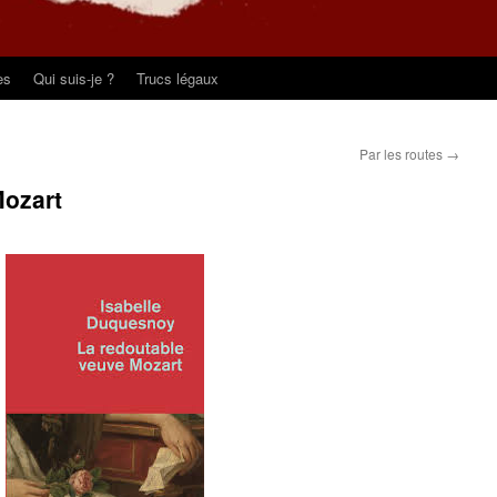
es
Qui suis-je ?
Trucs légaux
Par les routes
→
Mozart