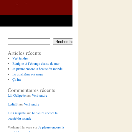
Rechercher
Articles récents
Vert tendre
Bénigne et l’étrange classe de mer
Je pleure encore la beauté du monde
Le quatrième roi mage
Ça ira
Commentaires récents
Lili Galipette
sur
Vert tendre
LydiaB
sur
Vert tendre
Lili Galipette
sur
Je pleure encore la
beauté du monde
Violaine Herveau
sur
Je pleure encore la