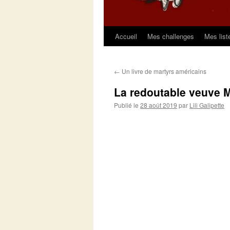
Accueil
Mes challenges
Mes list
Aller
au
←
Un livre de martyrs américains
contenu
La redoutable veuve 
Publié le
28 août 2019
par
Lili Galipette