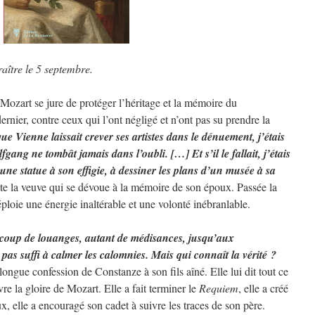
aître le 5 septembre.
ozart se jure de protéger l’héritage et la mémoire du
dernier, contre ceux qui l’ont négligé et n’ont pas su prendre la
ue Vienne laissait crever ses artistes dans le dénuement, j’étais
gang ne tombât jamais dans l’oubli. […] Et s’il le fallait, j’étais
une statue à son effigie, à dessiner les plans d’un musée à sa
te la veuve qui se dévoue à la mémoire de son époux. Passée la
éploie une énergie inaltérable et une volonté inébranlable.
aucoup de louanges, autant de médisances, jusqu’aux
 pas suffi à calmer les calomnies. Mais qui connaît la vérité ?
longue confession de Constanze à son fils aîné. Elle lui dit tout ce
re la gloire de Mozart. Elle a fait terminer le
Requiem
, elle a créé
x, elle a encouragé son cadet à suivre les traces de son père.