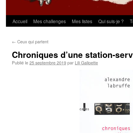
Aller
Accueil
Mes challenges
Mes listes
Qui suis-je ?
T
au
←
Ceux qui partent
contenu
Chroniques d’une station-serv
Publié le
25 septembre 2019
par
Lili Galipette