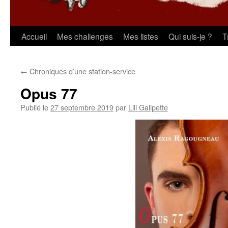
Aller
Accueil
Mes challenges
Mes listes
Qui suis-je ?
T
au
←
Chroniques d’une station-service
contenu
Opus 77
Publié le
27 septembre 2019
par
Lili Galipette