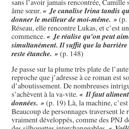
sans l’avoir jamais rencontrée, Camille s
« Je canalise Irina tandis q
âme sœur.
donner le meilleur de moi-même. »
(p.
Réseau, elle rencontre Lukas, et c’est u
« Je réalise qu’on peut ai
commence.
simultanément. Il suffit que la barrièr
reste étanche. »
(p. 148)
Je passe sur la plume très plate de l’aut
reproche que j’adresse à ce roman est 
d’aboutissement. De nombreuses intrigue
« Il faut alimen
s’achèvent à la va-vite.
données. »
(p. 19) Là, la machine, c’es
Beaucoup de personnages traversent le 
vraiment développés, comme des PNJ de
« Voil
des silhouettes interchangeables.