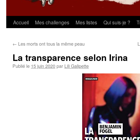
Aller
Accueil
Mes challenges
Mes listes
Qui suis-je ?
T
au
←
Les morts ont tous la même peau
L
contenu
La transparence selon Irina
Publié le
15 juin 2020
par
Lili Galipette