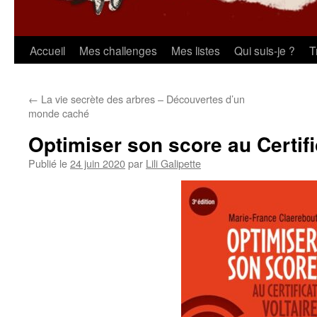
Aller
Accueil
Mes challenges
Mes listes
Qui suis-je ?
T
au
←
La vie secrète des arbres – Découvertes d’un
contenu
monde caché
Optimiser son score au Certifi
Publié le
24 juin 2020
par
Lili Galipette