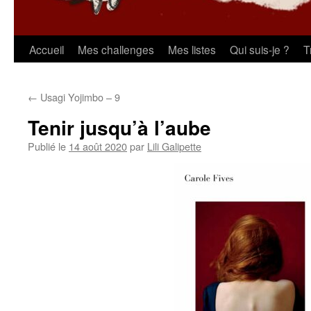
Aller
Accueil
Mes challenges
Mes listes
Qui suis-je ?
T
au
←
Usagi Yojimbo – 9
contenu
Tenir jusqu’à l’aube
Publié le
14 août 2020
par
Lili Galipette