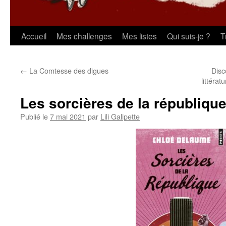
Aller
Accueil
Mes challenges
Mes listes
Qui suis-je ?
T
au
←
La Comtesse des digues
Disc
contenu
littéra
Les sorcières de la républiqu
Publié le
7 mai 2021
par
Lili Galipette