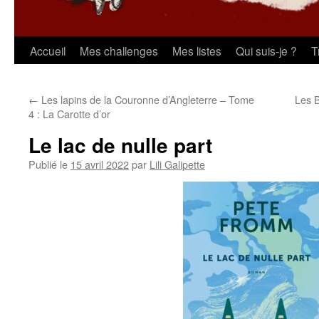
Aller
Accueil
Mes challenges
Mes listes
Qui suis-je ?
T
au
←
Les lapins de la Couronne d’Angleterre – Tome
Les B
contenu
4 : La Carotte d’or
Le lac de nulle part
Publié le
15 avril 2022
par
Lili Galipette