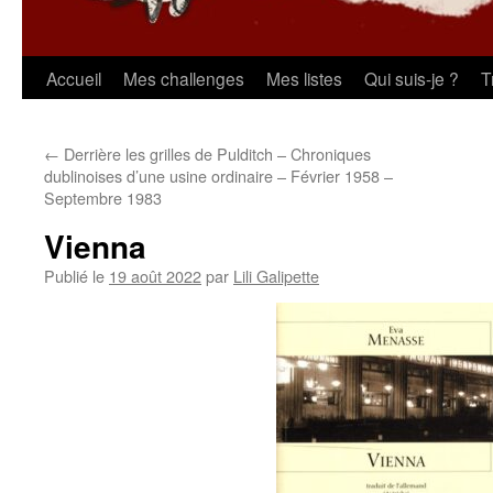
Aller
Accueil
Mes challenges
Mes listes
Qui suis-je ?
T
au
←
Derrière les grilles de Pulditch – Chroniques
contenu
dublinoises d’une usine ordinaire – Février 1958 –
Septembre 1983
Vienna
Publié le
19 août 2022
par
Lili Galipette