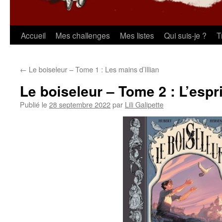
Aller
Accueil
Mes challenges
Mes listes
Qui suis-je ?
T
au
←
Le boiseleur – Tome 1 : Les mains d’Illian
contenu
Le boiseleur – Tome 2 : L’espri
Publié le
28 septembre 2022
par
Lili Galipette