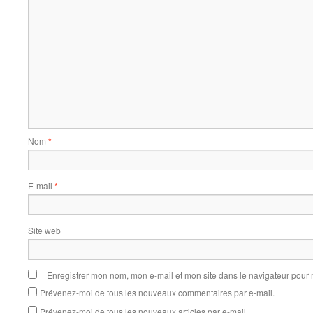
Nom
*
E-mail
*
Site web
Enregistrer mon nom, mon e-mail et mon site dans le navigateur pou
Prévenez-moi de tous les nouveaux commentaires par e-mail.
Prévenez-moi de tous les nouveaux articles par e-mail.