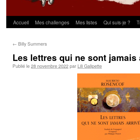
Aller
Accueil
Mes challenges
Mes listes
Qui suis-je ?
T
au
←
Billy Summers
contenu
Les lettres qui ne sont jamais
Publié le
28 novembre 2022
par
Lili Galipette