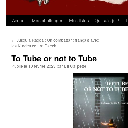
Aller
Accueil
Mes challenges
Mes listes
Qui suis-je ?
T
au
←
Jusqu’à Raqqa : Un combattant français avec
contenu
les Kurdes contre Daech
To Tube or not to Tube
Publié le
10 février 2023
par
Lili Galipette