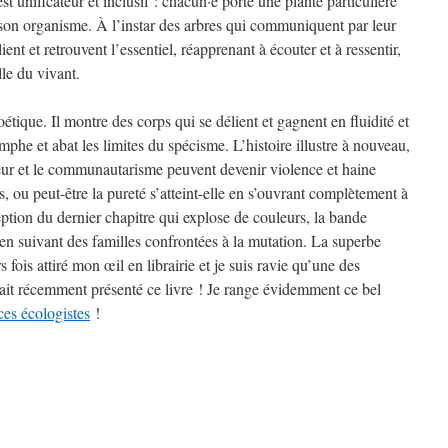
 unificateur et inclusif : chacun·e porte une plante particulière
son organisme. À l’instar des arbres qui communiquent par leur
ient et retrouvent l’essentiel, réapprenant à écouter et à ressentir,
le du vivant.
étique. Il montre des corps qui se délient et gagnent en fluidité et
mphe et abat les limites du spécisme. L’histoire illustre à nouveau,
eur et le communautarisme peuvent devenir violence et haine
as, ou peut-être la pureté s’atteint-elle en s’ouvrant complètement à
eption du dernier chapitre qui explose de couleurs, la bande
 en suivant des familles confrontées à la mutation. La superbe
 fois attiré mon œil en librairie et je suis ravie qu’une des
it récemment présenté ce livre ! Je range évidemment ce bel
es écologistes
!