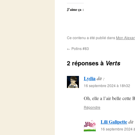
J’aime ça :
Ce contenu a été publié dans
Mon Alexan
←
Potins #83
2 réponses à
Verts
Lydia
dit :
16 septembre 2024 à 18h32
Oh, elle a l’air belle cette 
Répondre
Lili Galipette
dit 
16 septembre 2024 