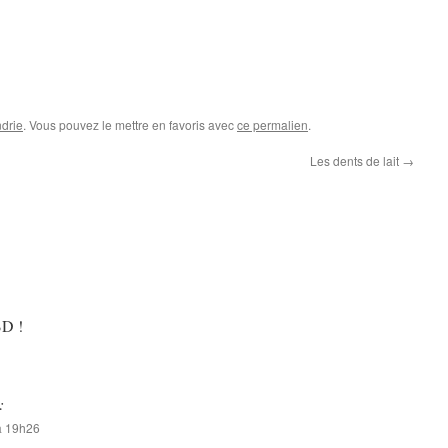
drie
. Vous pouvez le mettre en favoris avec
ce permalien
.
Les dents de lait
→
BD !
:
à 19h26