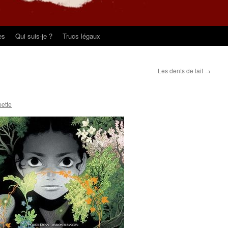
es
Qui suis-je ?
Trucs légaux
Les dents de lait
→
pette