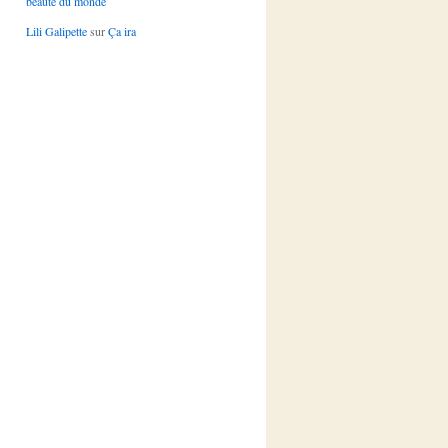
beauté du monde
Lili Galipette
sur
Ça ira