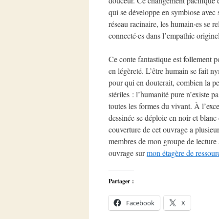
douceur. Ce changement pacifique est
qui se développe en symbiose avec 
réseau racinaire, les humain·es se rel
connecté·es dans l’empathie originel
Ce conte fantastique est follement po
en légèreté. L’être humain se fait ny
pour qui en douterait, combien la p
stériles : l’humanité pure n’existe p
toutes les formes du vivant. À l’exc
dessinée se déploie en noir et blanc
couverture de cet ouvrage a plusieurs
membres de mon groupe de lecture a
ouvrage sur
mon étagère de ressourc
Partager :
Facebook
X