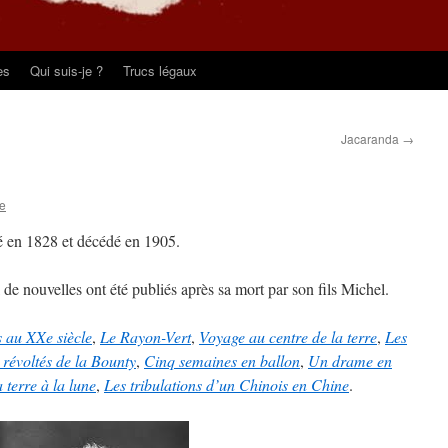
es
Qui suis-je ?
Trucs légaux
Jacaranda
→
te
né en 1828 et décédé en 1905.
de nouvelles ont été publiés après sa mort par son fils Michel.
s au XXe siècle
,
Le Rayon-Vert
,
Voyage au centre de la terre
,
Les
 révoltés de la Bounty
,
Cinq semaines en ballon
,
Un drame en
 terre à la lune
,
Les tribulations d’un Chinois en Chine
.