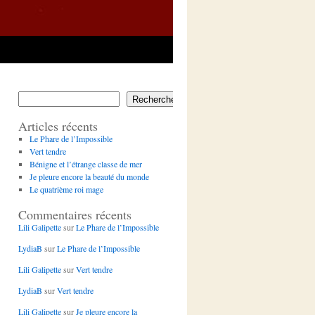
Rechercher
Articles récents
Le Phare de l’Impossible
Vert tendre
Bénigne et l’étrange classe de mer
Je pleure encore la beauté du monde
Le quatrième roi mage
Commentaires récents
Lili Galipette
sur
Le Phare de l’Impossible
LydiaB
sur
Le Phare de l’Impossible
Lili Galipette
sur
Vert tendre
LydiaB
sur
Vert tendre
Lili Galipette
sur
Je pleure encore la