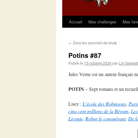
Accueil
Mes challenges
Mes list
Aller
au
←
Dors ton sommeil de brute
contenu
Potins #87
Publié le
13 octobre 2024
par
Lili Galipet
Jules Verne est un auteur français 
POTIN
– Sept romans et un recueil 
Lisez :
L’école des Robinsons
,
Pari
cinq cent millions de la Bégum
,
Les
Livonie
,
Robur le conquérant
,
De la