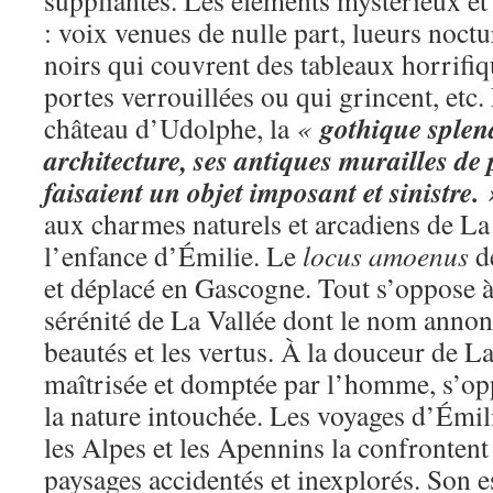
suppliantes. Les éléments mystérieux et 
: voix venues de nulle part, lueurs noctu
noirs qui couvrent des tableaux horrifiq
portes verrouillées ou qui grincent, etc.
gothique splen
château d’Udolphe, la
«
architecture, ses antiques murailles de p
faisaient un objet imposant et sinistre. 
aux charmes naturels et arcadiens de La 
l’enfance d’Émilie. Le
locus amoenus
de
et déplacé en Gascogne. Tout s’oppose à
sérénité de La Vallée dont le nom annonc
beautés et les vertus. À la douceur de La
maîtrisée et domptée par l’homme, s’op
la nature intouchée. Les voyages d’Émil
les Alpes et les Apennins la confrontent 
paysages accidentés et inexplorés. Son es