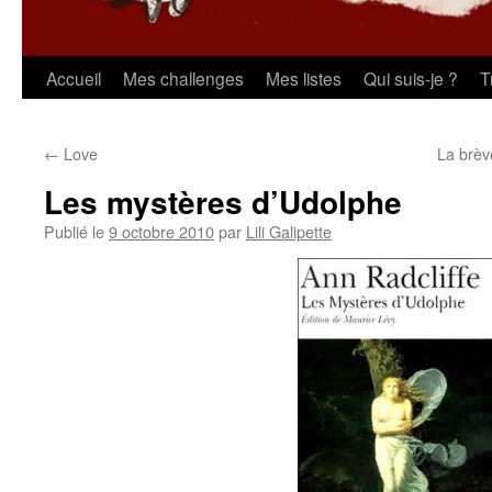
Aller
Accueil
Mes challenges
Mes listes
Qui suis-je ?
T
au
←
Love
La brèv
contenu
Les mystères d’Udolphe
Publié le
9 octobre 2010
par
Lili Galipette