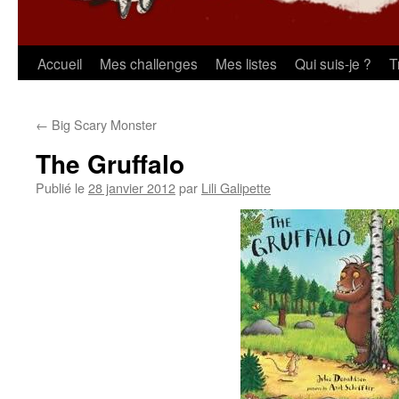
Aller
Accueil
Mes challenges
Mes listes
Qui suis-je ?
T
au
←
Big Scary Monster
contenu
The Gruffalo
Publié le
28 janvier 2012
par
Lili Galipette