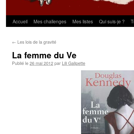
Aller
Accueil
Mes challenges
Mes listes
Qui suis-je ?
T
au
←
Les lois de la gravité
contenu
La femme du Ve
Publié le
26 mai 2012
par
Lili Galipette