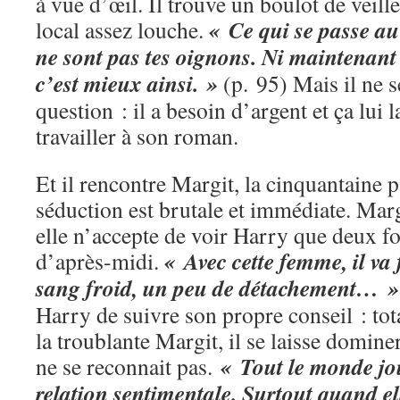
à vue d’œil. Il trouve un boulot de veill
« Ce qui se passe au
local assez louche.
ne sont pas tes oignons. Ni maintenant
c’est mieux ainsi. »
(p. 95) Mais il ne s
question : il a besoin d’argent et ça lui 
travailler à son roman.
Et il rencontre Margit, la cinquantaine p
séduction est brutale et immédiate. Margi
elle n’accepte de voir Harry que deux fo
« Avec cette femme, il va 
d’après-midi.
sang froid, un peu de détachement… »
Harry de suivre son propre conseil : to
la troublante Margit, il se laisse dominer
« Tout le monde jo
ne se reconnait pas.
relation sentimentale. Surtout quand el