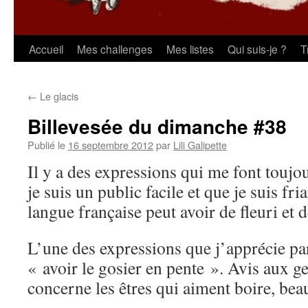
Aller
Accueil
Mes challenges
Mes listes
Qui suis-je ?
T
au
←
Le glacis
contenu
Billevesée du dimanche #38
Publié le
16 septembre 2012
par
Lili Galipette
Il y a des expressions qui me font toujour
je suis un public facile et que je suis fri
langue française peut avoir de fleuri et 
L’une des expressions que j’apprécie pa
« avoir le gosier en pente ». Avis aux ge
concerne les êtres qui aiment boire, bea