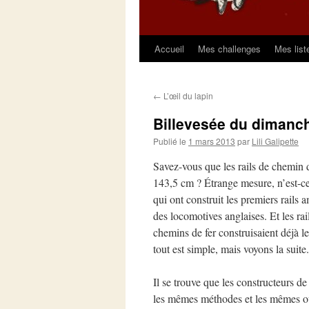
Accueil
Mes challenges
Mes list
Aller
au
←
L’œil du lapin
contenu
Billevesée du dimanc
Publié le
1 mars 2013
par
Lili Galipette
Savez-vous que les rails de chemin d
143,5 cm ? Étrange mesure, n’est-ce 
qui ont construit les premiers rails 
des locomotives anglaises. Et les rai
chemins de fer construisaient déjà l
tout est simple, mais voyons la suite.
Il se trouve que les constructeurs de 
les mêmes méthodes et les mêmes ou