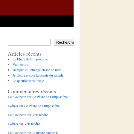
Rechercher
Articles récents
Le Phare de l’Impossible
Vert tendre
Bénigne et l’étrange classe de mer
Je pleure encore la beauté du monde
Le quatrième roi mage
Commentaires récents
Lili Galipette
sur
Le Phare de l’Impossible
LydiaB
sur
Le Phare de l’Impossible
Lili Galipette
sur
Vert tendre
LydiaB
sur
Vert tendre
Lili Galipette
sur
Je pleure encore la