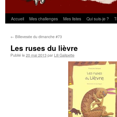
Aller
Accueil
Mes challenges
Mes listes
Qui suis-je ?
T
au
←
Billevesée du dimanche #73
contenu
Les ruses du lièvre
Publié le
20 mai 2013
par
Lili Galipette