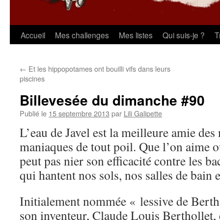
Aller
Accueil
Mes challenges
Mes listes
Qui suis-je ?
T
au
←
Et les hippopotames ont bouilli vifs dans leurs
contenu
piscines
Billevesée du dimanche #90
Publié le
15 septembre 2013
par
Lili Galipette
L’eau de Javel est la meilleure amie des 
maniaques de tout poil. Que l’on aime o
peut pas nier son efficacité contre les ba
qui hantent nos sols, nos salles de bain et
Initialement nommée « lessive de Bert
son inventeur, Claude Louis Berthollet,