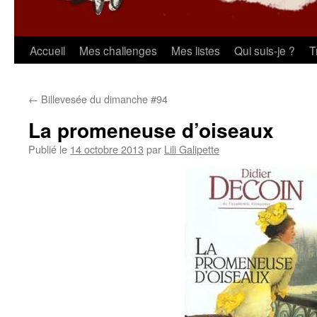
Aller
Accueil
Mes challenges
Mes listes
Qui suis-je ?
T
au
←
Billevesée du dimanche #94
contenu
La promeneuse d’oiseaux
Publié le
14 octobre 2013
par
Lili Galipette