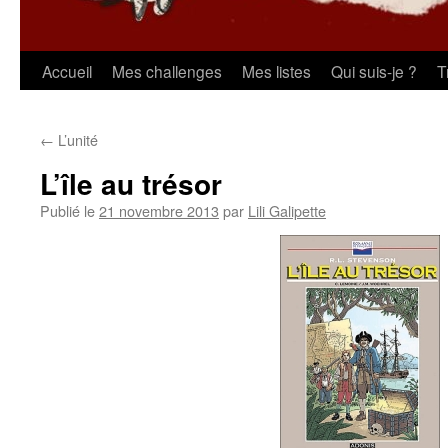
Aller
Accueil
Mes challenges
Mes listes
Qui suis-je ?
T
au
←
L’unité
contenu
L’île au trésor
Publié le
21 novembre 2013
par
Lili Galipette