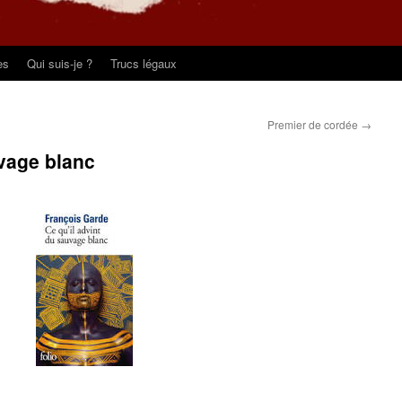
es
Qui suis-je ?
Trucs légaux
Premier de cordée
→
uvage blanc