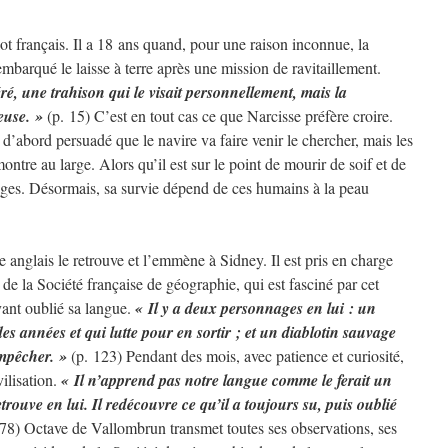
lot français. Il a 18 ans quand, pour une raison inconnue, la
 embarqué le laisse à terre après une mission de ravitaillement.
é, une trahison qui le visait personnellement, mais la
euse. »
(p. 15) C’est en tout cas ce que Narcisse préfère croire.
t d’abord persuadé que le navire va faire venir le chercher, mais les
ontre au large. Alors qu’il est sur le point de mourir de soif et de
vages. Désormais, sa survie dépend de ces humains à la peau
e anglais le retrouve et l’emmène à Sidney. Il est pris en charge
 la Société française de géographie, qui est fasciné par cet
ant oublié sa langue.
« Il y a deux personnages en lui : un
s années et qui lutte pour en sortir ; et un diablotin sauvage
empêcher. »
(p. 123) Pendant des mois, avec patience et curiosité,
ilisation.
« Il n’apprend pas notre langue comme le ferait un
trouve en lui. Il redécouvre ce qu’il a toujours su, puis oublié
78) Octave de Vallombrun transmet toutes ses observations, ses