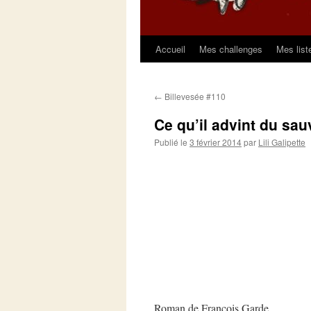
Accueil
Mes challenges
Mes list
Aller
au
←
Billevesée #110
contenu
Ce qu’il advint du sa
Publié le
3 février 2014
par
Lili Galipette
Roman de François Garde.