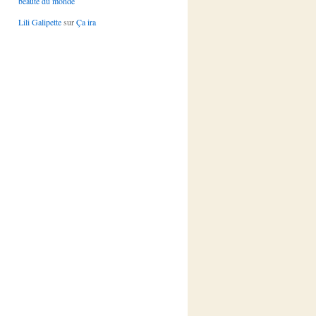
beauté du monde
Lili Galipette
sur
Ça ira