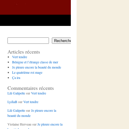
Rechercher
Articles récents
Vert tendre
Bénigne et l’étrange classe de mer
Je pleure encore la beauté du monde
Le quatrième roi mage
Ça ira
Commentaires récents
Lili Galipette
sur
Vert tendre
LydiaB
sur
Vert tendre
Lili Galipette
sur
Je pleure encore la
beauté du monde
Violaine Herveau
sur
Je pleure encore la