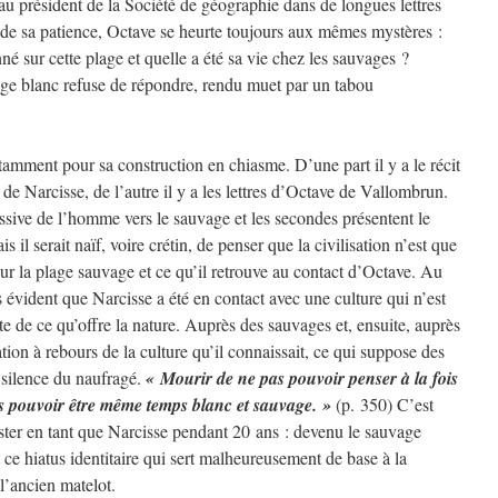
 au président de la Société de géographie dans de longues lettres
et de sa patience, Octave se heurte toujours aux mêmes mystères :
né sur cette plage et quelle a été sa vie chez les sauvages ?
age blanc refuse de répondre, rendu muet par un tabou
tamment pour sa construction en chiasme. D’une part il y a le récit
de Narcisse, de l’autre il y a les lettres d’Octave de Vallombrun.
sive de l’homme vers le sauvage et les secondes présentent le
il serait naïf, voire crétin, de penser que la civilisation n’est que
ur la plage sauvage et ce qu’il retrouve au contact d’Octave. Au
lus évident que Narcisse a été en contact avec une culture qui n’est
e de ce qu’offre la nature. Auprès des sauvages et, ensuite, auprès
tion à rebours de la culture qu’il connaissait, ce qui suppose des
 silence du naufragé.
« Mourir de ne pas pouvoir penser à la fois
 pouvoir être même temps blanc et sauvage. »
(p. 350) C’est
ster en tant que Narcisse pendant 20 ans : devenu le sauvage
st ce hiatus identitaire qui sert malheureusement de base à la
 l’ancien matelot.