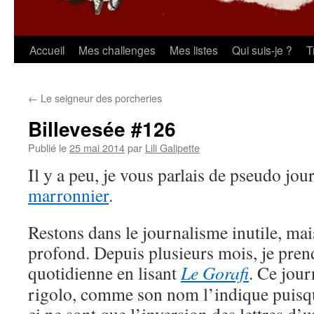
Aller
Accueil
Mes challenges
Mes listes
Qui suis-je ?
T
au
←
Le seigneur des porcheries
contenu
Billevesée #126
Publié le
25 mai 2014
par
Lili Galipette
Il y a peu, je vous parlais de pseudo jou
marronnier
.
Restons dans le journalisme inutile, mai
profond. Depuis plusieurs mois, je pren
quotidienne en lisant
Le Gorafi
. Ce jour
rigolo, comme son nom l’indique puisque