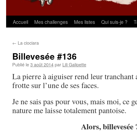
Aller
Accueil
Mes challenges
Mes listes
Qui suis-je ?
T
au
←
La ciociara
contenu
Billevesée #136
Publié le
3 août 2014
par
Lili Galipette
La pierre à aiguiser rend leur tranchant
frotte sur l’une de ses faces.
Je ne sais pas pour vous, mais moi, ce g
nature me laisse totalement pantoise.
Alors, billevesée 