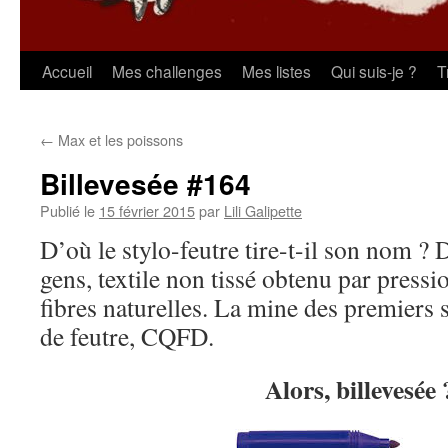
Aller
Accueil
Mes challenges
Mes listes
Qui suis-je ?
T
au
←
Max et les poissons
contenu
Billevesée #164
Publié le
15 février 2015
par
Lili Galipette
D’où le stylo-feutre tire-t-il son nom ? 
gens, textile non tissé obtenu par pressi
fibres naturelles. La mine des premiers st
de feutre, CQFD.
Alors, billevesée 