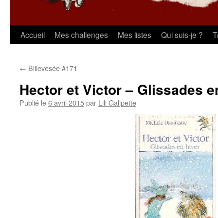
Aller
Accueil
Mes challenges
Mes listes
Qui suis-je ?
T
au
←
Billevesée #171
contenu
Hector et Victor – Glissades e
Publié le
6 avril 2015
par
Lili Galipette