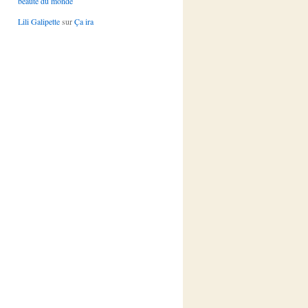
beauté du monde
Lili Galipette
sur
Ça ira