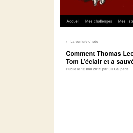
Accueil
Mes challenges
Mes list
Aller
au
←
La venture d’Isée
contenu
Comment Thomas Lecle
Tom L’éclair et a sau
Publié le
12 mai 2015
par
Lili Galipette