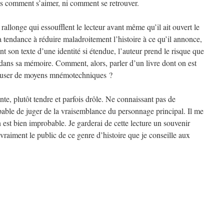
lus comment s’aimer, ni comment se retrouver.
rallonge qui essoufflent le lecteur avant même qu’il ait ouvert le
l a tendance à réduire maladroitement l’histoire à ce qu’il annonce,
t son texte d’une identité si étendue, l’auteur prend le risque que
tre dans sa mémoire. Comment, alors, parler d’un livre dont on est
ns user de moyens mnémotechniques ?
ante, plutôt tendre et parfois drôle. Ne connaissant pas de
apable de juger de la vraisemblance du personnage principal. Il me
 est bien improbable. Je garderai de cette lecture un souvenir
 vraiment le public de ce genre d’histoire que je conseille aux