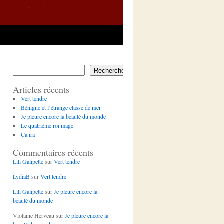
Rechercher
Articles récents
Vert tendre
Bénigne et l’étrange classe de mer
Je pleure encore la beauté du monde
Le quatrième roi mage
Ça ira
Commentaires récents
Lili Galipette
sur
Vert tendre
LydiaB
sur
Vert tendre
Lili Galipette
sur
Je pleure encore la
beauté du monde
Violaine Herveau
sur
Je pleure encore la