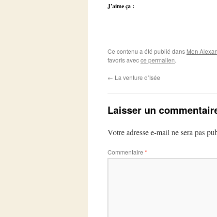
J’aime ça :
Ce contenu a été publié dans
Mon Alexan
favoris avec
ce permalien
.
←
La venture d’Isée
Laisser un commentair
Votre adresse e-mail ne sera pas pub
Commentaire
*