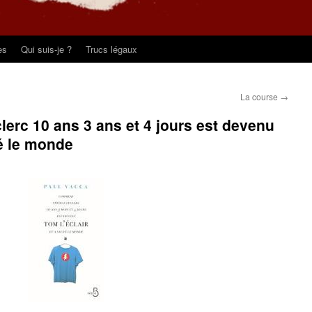
es
Qui suis-je ?
Trucs légaux
La course
→
rc 10 ans 3 ans et 4 jours est devenu
vé le monde