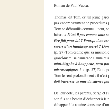
Roman de Paul Vacca.
Thomas, dit Tom, est un jeune garçon 
pas encore vraiment de procédures po
Tom se débrouille comme il peut, ses
héros.
« N’est-il pas comme tous c
être fait pour lui ? Pourquoi ne se
revers d’un handicap secret ? Don
(p. 27) Tom estime que sa mission es
grand-mère, sa camarade Palma et a
mini-Sisyphe à houppette, parti pou
microscopiques ? »
(p. 37) Et au pa
Tom le sent profondément : il n’est
doit traverser ce mur du silence pou
De leur côté, les parents, Serge et P
son fils et a besoin d’échapper à la
échapper à la routine écrasante d’un