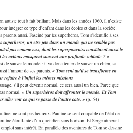
autiste tout à fait brillant. Mais dans les années 1960, il n’existe
ur intégrer ce type d’enfant dans les écoles et dans la société.
 parents aussi. Fasciné par les superhéros, Tom s’identifie à ses
es superhéros, un être jeté dans un monde qui ne semble pas
rait-il pas comme eux, dont les superpouvoirs constituent aussi le
t les actions masquent souvent une profonde solitude ? »
t de sauver le monde : il va donc tenter de sauver un chien, sa
ussi l’amour de ses parents.
« Tom sent qu’il se transforme en
r refaire à l’infini les mêmes missions
ssage, s’il peut devenir normal, ce sera aussi un bien. Parce que
 pas normal.
« Un superhéros doit affronter le monde. Et Tom
r aller voir ce qui se passe de l’autre côté. »
(p. 54)
auline, ne sont pas heureux. Pauline se sent coupable de l’état de
 routine étouffante d’un quotidien sans horizon. Et Serge aimerait
 emploi sans intérêt. En parallèle des aventures de Tom se dessine